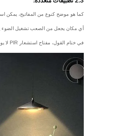
2.3 تطبيقات متعددة:
كما هو موضح كنوع من المفاتيح، يمكن است
أي مكان يجعل من الصعب تشغيل الضوء يدويً
في ختام القول، مفتاح استشعار PIR لا يوفر الطاقة بكفاءة فحسب، بل يحول أيضًا حياتك إلى واحدة ذكية وذكية.