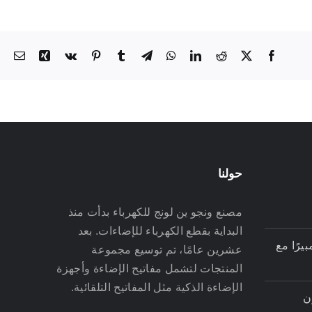
ail
Xing
Vk
Pinterest
Tumblr
Telegram
WhatsApp
LinkedIn
Reddit
Facebook
X
حولنا
مصنع ونجو ين لونج للكهرباء بدأت منذ
البداية بقطع الكهرباء للإضاءات. بعد
افة مأخذ بقدرة 13 أمبيرًا مع
عشرين عامًا، تم توسيع مجموعة
المنتجات لتشمل مفاتيح الإضاءة وأجهزة
الإضاءة الذكية مثل المفاتيح التلقائية.
ن