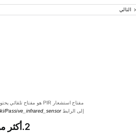
التالي
مفتاح استشعار PIR هو م
إلى الرابط
wiki/Passive_infrared_sensor
2.أكثر من مجرد مستشعر تحت الحمراء السلبي العادي: