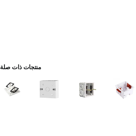
منتجات ذات صلة
صناديق
التبطيب
صندوق
الجاف
مصلح
خلفي
للجدران
صندوق
مثبت
المجوفة
كهربائي
على
وألواح
السطح
الجبس