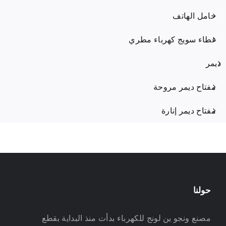
حامل الهاتف
غطاء سويج كهرباء مطري
ديمر
مفتاح ديمر مروحة
مفتاح ديمر إنارة
حولنا
مصنع ونجو ين لونج للكهرباء بدأت منذ البداية بقطع