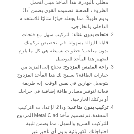
مطلي بالبودرة، هذا المأخذ مبني لتحمل
الظروف الصعبة. تصميمه القوي يضمن أداءً
يدوم طويلاً، مما يجعله خيارًا مثاليًا للاستخدام
الداخلي والخارجي.
فتحات بدون عناء:
التركيب سهل مع فتحات
قابلة للإزالة بسهولة. قم بتخصيص تركيبتك
بدون متاعب؛ خطوات بسيطة هي كل ما يلزم
لتجهيز هذا المأخذ للتوصيل.
راحة المقبس المزدوج:
تحتاج إلى المزيد من
خيارات الطاقة؟ يسمح لك هذا المأخذ المزدوج
بتوصيل جهازين في نفس الوقت. إنه طريقة
فعالة لتوفير مصادر طاقة إضافية في جراجك
أو بركتك الخارجية.
تركيب بدون متاعب:
وداعًا لإعدادات التركيب
المعقدة. تم تصميم مأخذ Metal Clad المزدوج
للتركيب السريع والسهل، مما يضمن تلبية
احتياجاتك الكهربائية بدون أي تأخير غير