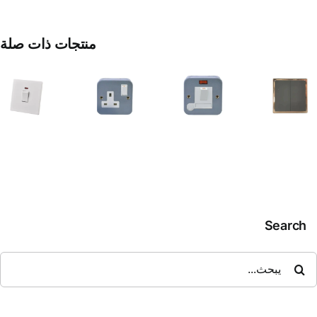
مفتاح
منتجات ذات صلة
الفيوز
المنصهر
المعدني
مأخذ
مفتاح
المغلق
معدني
ثنائي
بقدرة
13
الأحادي
١٣
أمبي
أمبير
مع
مخرج
مرن
Search
حث
ن: