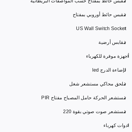
مقبس حائط بمفتاح حسب المواصفات البريطانية
مقبس حائط أوروبي بمفتاح
US Wall Switch Socket
مقابس أرضية
أجهزة موفرة للكهرباء
لإضاءة الدرج led
ملحق محاكي مستشعر شغل
مستشعر الحركة حامل المصباح مفتاح PIR
مستشعر صوت صوتي بقوة 220
ادوات كهرباء