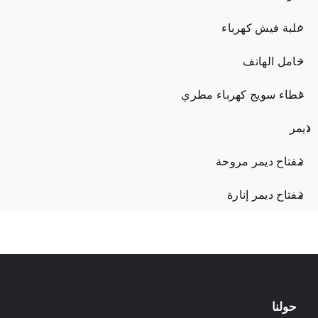
علبة فيش كهرباء
حامل الهاتف
غطاء سويج كهرباء مطري
ديمر
مفتاح ديمر مروحة
مفتاح ديمر إنارة
حولنا