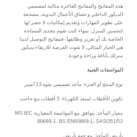
هذه المفاتيح والمفاتيح الفاخرة مثالية لمصممي
الديكور الداخلي وعشاق الأعمال اليدوية، مشجعة
على تطوير المهارات وتقديم إمكانيات لا حصر لها
لتحسين المنزل. سواء كنت تقوم بتجديد المساحة
الخاصة بك أو تعزيز وظائفها، فمفاتيح التوصيل لدينا
هي الخيار المثالي. لا تفوت الفرصة للارتقاء بديكور
منزلك بأناقة وراحة وجودة.
المواصفات الفنية
نوع المنتج أو الجزء: مأخذ تصميمي بقوة 13 أمبير
تكوين الأقطاب لمنفذ الكهرباء: 3 أقطاب مع حاجب
معيار المأخذ: يتوافق مع المواصفة المعيارية MS IEC
60669-1، BS EN60669-1، SASO51/52
تأريض المأخذ: مع جهة تأريض