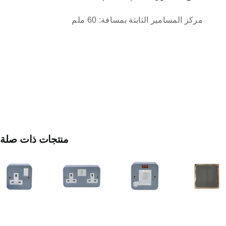
مركز المسامير الثابتة بمسافة: 60 ملم
مفتاح
منتجات ذات صلة
الفيوز
المنصهر
المعدني
مأخذ
مفتاح
المغلق
مزدوج
ثنائي
بقدرة
Metal
الأحادي
١٣
Clad
أمبير