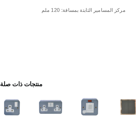
مركز المسامير الثابتة بمسافة: 120 ملم
مفتاح
منتجات ذات صلة
الفيوز
المنصهر
المعدني
مأخذ
مفتاح
المغلق
مزدوج
ثنائي
بقدرة
Metal
الأحادي
١٣
Clad
أمبير