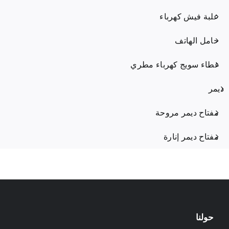
علبة فيش كهرباء
حامل الهاتف
غطاء سويج كهرباء مطري
ديمر
مفتاح ديمر مروحة
مفتاح ديمر إنارة
حولنا