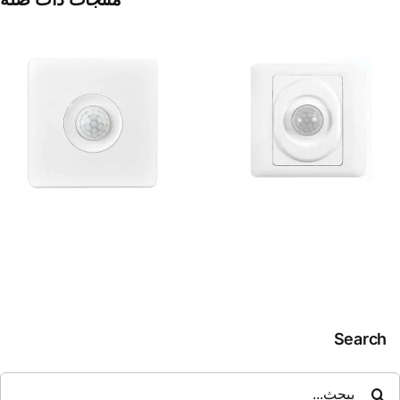
مفتاح حساس حركه
ضوئي
Search
حث