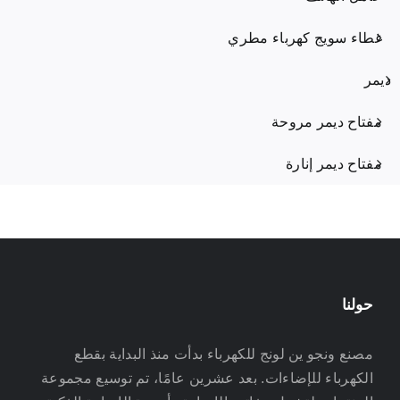
غطاء سويج كهرباء مطري
ديمر
مفتاح ديمر مروحة
مفتاح ديمر إنارة
حولنا
مصنع ونجو ين لونج للكهرباء بدأت منذ البداية بقطع
الكهرباء للإضاءات. بعد عشرين عامًا، تم توسيع مجموعة