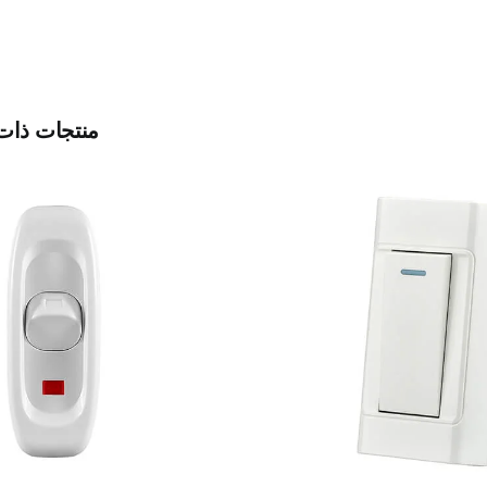
منتجات ذات
بل المضمن
مفتاح استبدال مصباح الطاو