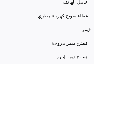
حامل الهاتف
غطاء سويج كهرباء مطري
ديمر
مفتاح ديمر مروحة
مفتاح ديمر إنارة